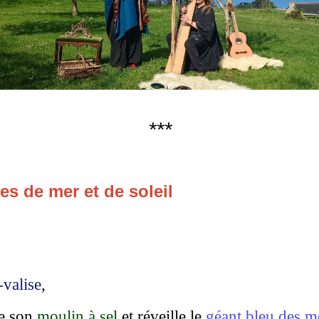
***
 de mer et de soleil
-valise
,
de son
moulin à sel
et réveille le
géant bleu des m