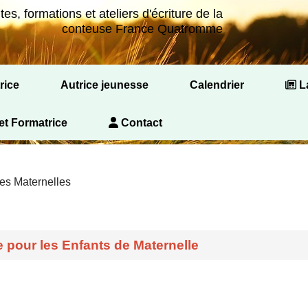
es, formations et ateliers d'écriture de la
conteuse France Quatromme
rice
Autrice jeunesse
Calendrier
La
omptines,
, Comptines
Rencontres autour du Livre et de la Lecture
Conférence Tout-petit tu lis ?
et Formatrice
Contact
les Maternelles
 pour les Enfants de Maternelle