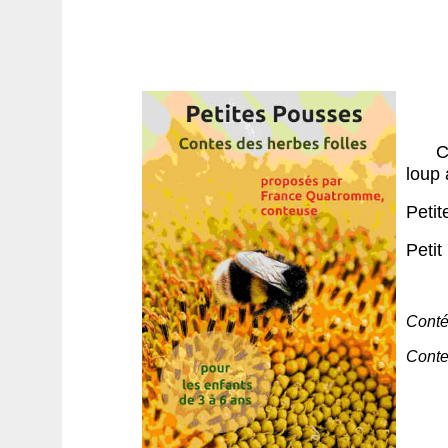
Ca 
loup 
Petit
Petit
Contée
Conte