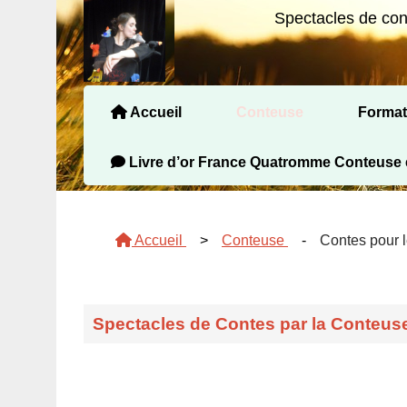
Spectacles de cont
Accueil
Conteuse
Format
Contes pour les Maternelles
Contes plus de 6 ans
Contes adultes
Contes pour les Tout-petits
Formations visio contes, c
Formations présidentiel Contes
Livre d’or France Quatromme Conteuse 
Accueil
>
Conteuse
-
Contes pour 
Spectacles de Contes par la Conteuse