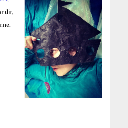
andir,
onne.