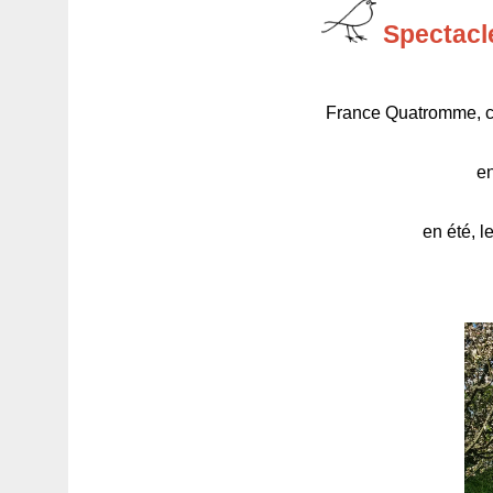
Spectacle
France Quatromme, co
en
en été, l