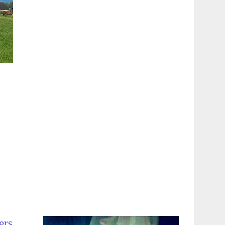
ers
,