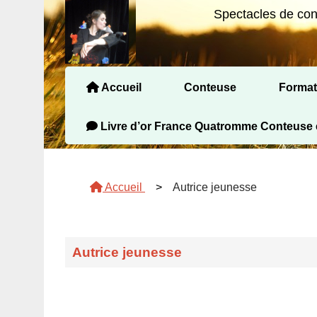
Spectacles de cont
Accueil
Conteuse
Format
Contes pour les Maternelles
Contes plus de 6 ans
Contes adultes
Contes pour les Tout-petits
Formations visio contes, c
Formations présidentiel Contes
Livre d’or France Quatromme Conteuse 
Accueil
>
Autrice jeunesse
Autrice jeunesse