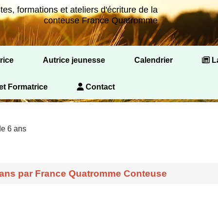
es, formations et ateliers d'écriture de la
conteuse France Quatromme
rice
Autrice jeunesse
Calendrier
La
omptines,
, Comptines
Rencontres autour du Livre et de la Lecture
Conférence Tout-petit tu lis ?
et Formatrice
Contact
de 6 ans
6 ans par France Quatromme Conteuse