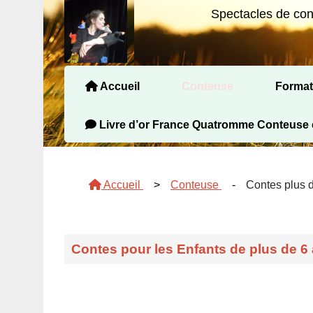
Spectacles de cont
Accueil
Conteuse
Format
Contes pour les Maternelles
Contes plus de 6 ans
Contes adultes
Contes pour les Tout-petits
Formations visio contes, c
Formations présidentiel Contes
Livre d’or France Quatromme Conteuse 
Accueil
>
Conteuse
-
Contes plus 
Contes pour les Enfants de plus de 